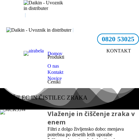
|
UVOZNIK IN
DISTRIBUTER
|
UVOZNIK IN DISTRIBUTER
0820 53025
KONTAKT
Domov
Produkti
O nas
Kontakt
Novice
Ceniki
VLAŽILEC IN ČISTILEC ZRAKA
MCK55W
Vlaženje in čiščenje zraka v
enem
Filtri z dolgo življensko dobo: menjava
potrebna po desetih letih uporabe