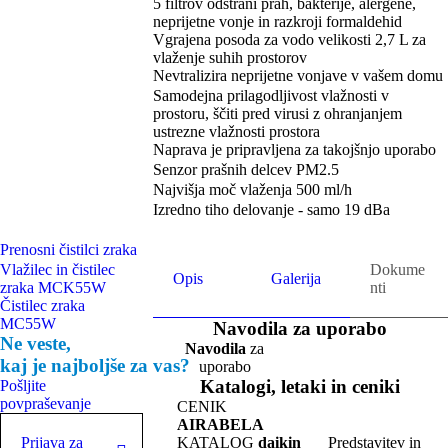
5 filtrov odstrani prah, bakterije, alergene,
neprijetne vonje in razkroji formaldehid
Vgrajena posoda za vodo velikosti 2,7 L za
vlaženje suhih prostorov
Nevtralizira neprijetne vonjave v vašem domu
Samodejna prilagodljivost vlažnosti v
prostoru, ščiti pred virusi z ohranjanjem
ustrezne vlažnosti prostora
Naprava je pripravljena za takojšnjo uporabo
Senzor prašnih delcev PM2.5
Najvišja moč vlaženja 500 ml/h
Izredno tiho delovanje - samo 19 dBa
Prenosni čistilci zraka
Vlažilec in čistilec
Dokume
Opis
Galerija
zraka MCK55W
nti
Čistilec zraka
MC55W
Navodila za uporabo
Ne veste,
Navodila
za
kaj je najboljše za vas?
uporabo
Katalogi, letaki in ceniki
Pošljite
povpraševanje
CENIK
AIRABELA
Prijava za
KATALOG
daikin
Predstavitev in