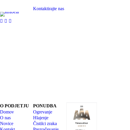
Ste pozabili
skupaj bomo našli najboljšo rešitev za vas.
uporabniško ime?
Kontaktirajte nas
Ste pozabili geslo?
Airabela
Delovni čas:
trgovina in
pon. - pet.:
Ustvari račun
storitve
8.00 - 16.00
d.o.o.
sobote,
Šmartinska
nedelje in
cesta 58 A
prazniki:
1000
ZAPRTO
Ljubljana
+386 8 205
30 25
info@airabela.si
O PODJETJU
PONUDBA
Domov
Ogrevanje
O nas
Hlajenje
Novice
Čistilci zraka
Kontakt
Prezračevanje