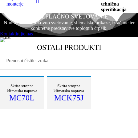
monterje
tehnična
specifikacija
BREZPLAČNO SVETOVANJE
Login Form
Nudimo vam strokovno svetovanje, shematske prikaze, izračune ter
(monterji) (in-
konkretne predstavitve toplotnih črpalk.
page)
Kontaktirajte nas
OSTALI PRODUKTI
Prenosni čistilci zraka
Skrita stropna
Skrita stropna
klimatska naprava
klimatska naprava
MC70L
MCK75J
Zapomni si me
NE VESTE, KAJ JE NAJBOLJŠE ZA
VAS?
Prijava
Individualna obravnava želja in potreb naših kupcev
je naše vodilo, zato nas kontaktirajte, da skupaj
najdemo najboljšo rešitev za vas.Kontaktirajte nas in