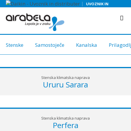
HLAJENJE
|
UVOZNIK IN
DAIKIN
DISTRIBUTER
HLAJENJE
"Vse, kar potrebujete za udobje"
Stenske
Samostoječe
Kanalska
Prilagodl
Stenska klimatska naprava
Ururu Sarara
Stenska klimatska naprava
Perfera