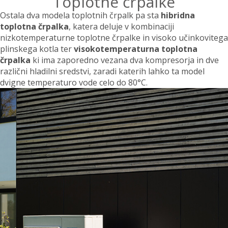
Toplotne črpalke
Ostala dva modela toplotnih črpalk pa sta
hibridna
toplotna črpalka
, katera deluje v kombinaciji
nizkotemperaturne toplotne črpalke in visoko učinkovitega
plinskega kotla ter
visokotemperaturna toplotna
črpalka
ki ima zaporedno vezana dva kompresorja in dve
različni hladilni sredstvi, zaradi katerih lahko ta model
dvigne temperaturo vode celo do 80°C.