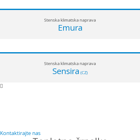
Stenska klimatska naprava
Emura
Stenska klimatska naprava
Sensira
(CZ)
NE VESTE, KAJ JE NAJBOLJŠE ZA VAS?
Individualna obravnava želja in potreb naših kupcev je
naše vodilo, zato nas kontaktirajte, da skupaj najdemo
najboljšo rešitev za vas.Kontaktirajte nas in skupaj
bomo našli najboljšo rešitev za vas.
Kontaktirajte nas