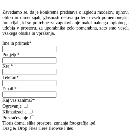
Zavedamo se, da je konkretna predstava o izgledu modelov, njihovi
obliki in dimenzijah, glasnosti delovanja ter o vseh pomembnejših
funkcijah, ki so potrebne za zagotavljanje maksimalnega toplotnega
udobja v prostoru, za uporabnika zelo pomembna, zato smo veseli
vsakega obiska in vprašanja.
Ime in priimek
*
Podjetje
*
Kraj
*
Telefon
*
Email *
Kaj vas zanima?
*
Ogrevanje
Klimatizacija
Prezračevanje
Tloris doma, slika prostora, zunanja fotografija ipd.
Drag & Drop Files Here
Browse Files