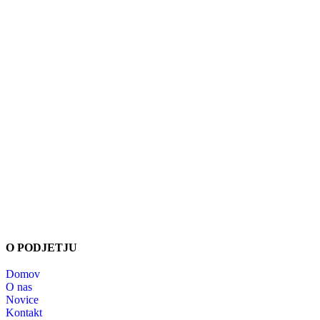
Šmartinska cesta 58 A
1000 Ljubljana
+386 8 205 30 25
info@airabela.si
Delovni čas:
pon. - pet.: 8.00 - 16.00
sobote, nedelje in prazniki: ZAPRTO
O PODJETJU
Domov
O nas
Novice
Kontakt