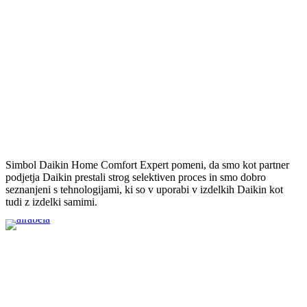
Simbol Daikin Home Comfort Expert pomeni, da smo kot partner
podjetja Daikin prestali strog selektiven proces in smo dobro
seznanjeni s tehnologijami, ki so v uporabi v izdelkih Daikin kot
tudi z izdelki samimi.
Airabela
trgovina in storitve d.o.o.