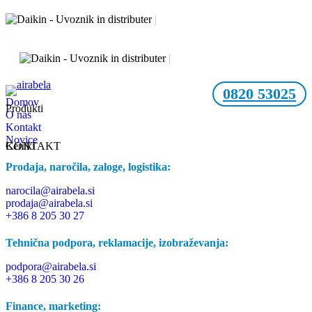
|
UVOZNIK IN DISTRIBUTER
|
UVOZNIK IN DISTRIBUTER
0820 53025
Domov
Produkti
O nas
Kontakt
Novice
Ceniki
KONTAKT
Prodaja, naročila, zaloge, logistika:
narocila@airabela.si
prodaja@airabela.si
+386 8 205 30 27
Tehnična podpora, reklamacije, izobraževanja:
podpora@airabela.si
+386 8 205 30 26
Finance, marketing: