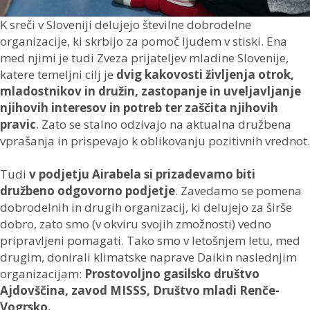
K sreči v Sloveniji delujejo številne dobrodelne
organizacije, ki skrbijo za pomoč ljudem v stiski. Ena
med njimi je tudi Zveza prijateljev mladine Slovenije,
katere temeljni cilj je
dvig kakovosti življenja otrok,
mladostnikov in družin, zastopanje in uveljavljanje
njihovih interesov in potreb ter zaščita njihovih
pravic
. Zato se stalno odzivajo na aktualna družbena
vprašanja in prispevajo k oblikovanju pozitivnih vrednot.
Tudi
v podjetju Airabela si prizadevamo biti
družbeno odgovorno podjetje
. Zavedamo se pomena
dobrodelnih in drugih organizacij, ki delujejo za širše
dobro, zato smo (v okviru svojih zmožnosti) vedno
pripravljeni pomagati. Tako smo v letošnjem letu, med
drugim, donirali klimatske naprave Daikin naslednjim
organizacijam:
Prostovoljno gasilsko društvo
Ajdovščina, zavod MISSS, Društvo mladi Renče-
Vogrsko.