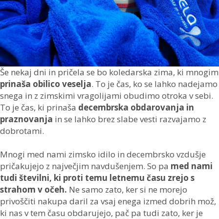
Še nekaj dni in pričela se bo koledarska zima, ki mnogim
prinaša obilico veselja
. To je čas, ko se lahko nadejamo
snega in z zimskimi vragolijami obudimo otroka v sebi.
To je čas, ki prinaša
decembrska obdarovanja in
praznovanja
in se lahko brez slabe vesti razvajamo z
dobrotami.
Mnogi med nami zimsko idilo in decembrsko vzdušje
pričakujejo z največjim navdušenjem. So pa
med nami
tudi številni, ki proti temu letnemu času zrejo s
strahom v očeh.
Ne samo zato, ker si ne morejo
privoščiti nakupa daril za vsaj enega izmed dobrih mož,
ki nas v tem času obdarujejo, pač pa tudi zato, ker je