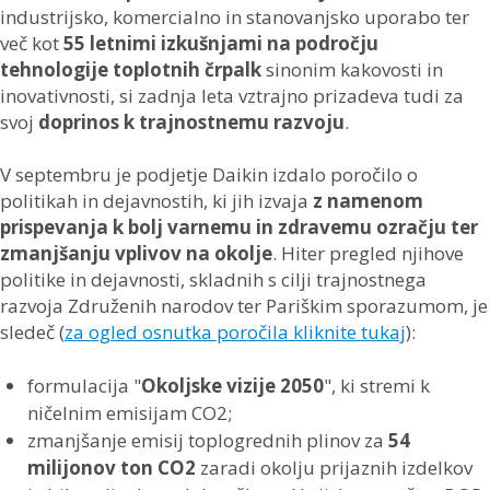
industrijsko, komercialno in stanovanjsko uporabo ter
več kot
55 letnimi izkušnjami na področju
tehnologije toplotnih črpalk
sinonim kakovosti in
inovativnosti, si zadnja leta vztrajno prizadeva tudi za
svoj
doprinos k trajnostnemu razvoju
.
V septembru je podjetje Daikin izdalo poročilo o
politikah in dejavnostih, ki jih izvaja
z namenom
prispevanja k bolj varnemu in zdravemu ozračju ter
zmanjšanju vplivov na okolje
. Hiter pregled njihove
politike in dejavnosti, skladnih s cilji trajnostnega
razvoja Združenih narodov ter Pariškim sporazumom, je
sledeč (
za ogled osnutka poročila kliknite tukaj
):
formulacija "
Okoljske vizije 2050
", ki stremi k
ničelnim emisijam CO2;
zmanjšanje emisij toplogrednih plinov za
54
milijonov ton CO2
zaradi okolju prijaznih izdelkov