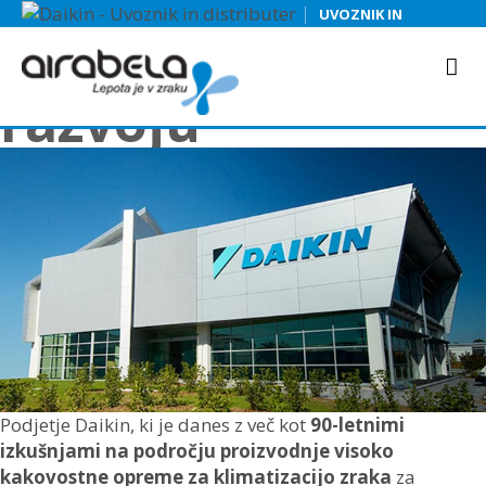
Prispevek Daikin
|
UVOZNIK IN
skupine k
DISTRIBUTER
trajnostnemu
razvoju
Podjetje Daikin, ki je danes z več kot
90-letnimi
izkušnjami na področju proizvodnje visoko
kakovostne opreme za klimatizacijo zraka
za