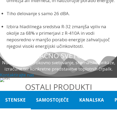
omrežja ali interneta, in nadzorujte porabo energije.
Tiho delovanje s samo 26 dBA.
Zapomni si me
Izbira hladilnega sredstva R-32 zmanjša vpliv na
okolje za 68% v primerjavi z R-410A in vodi
Prijava
neposredno v manjšo porabo energije zahvaljujoč
njegovi visoki energijski učinkovitosti.
BREZPLAČNO SVETOVANJE
Ste pozabili uporabniško ime?
Ste pozabili geslo?
Nudimo vam strokovno svetovanje, shematske prikaze,
izračune ter konkretne predstavitve toplotnih črpalk.
Ustvari račun
Kontaktirajte nas
OSTALI PRODUKTI
STENSKE
SAMOSTOJEČE
KANALSKA