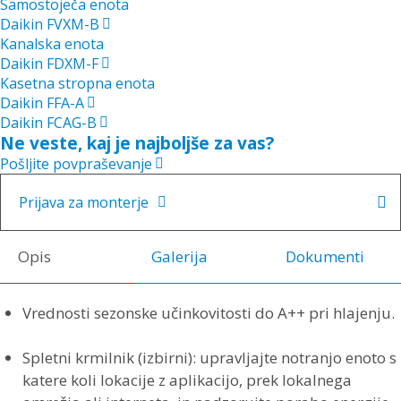
Samostoječa enota
Daikin FVXM-B
Kanalska enota
Daikin FDXM-F
Kasetna stropna enota
Daikin FFA-A
Daikin FCAG-B
Ne veste, kaj je najboljše za vas?
Pošljite povpraševanje
Prijava za monterje
Login Form (monterji) (in-page)
Opis
Galerija
Dokumenti
Vrednosti sezonske učinkovitosti do A++ pri hlajenju.
Spletni krmilnik (izbirni): upravljajte notranjo enoto s
katere koli lokacije z aplikacijo, prek lokalnega