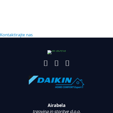
NE VESTE, KAJ JE NAJBOLJŠE ZA VAS?
Individualna obravnava želja in potreb naših kupcev je
naše vodilo, zato nas kontaktirajte, da skupaj najdemo
najboljšo rešitev za vas.Kontaktirajte nas in skupaj
bomo našli najboljšo rešitev za vas.
Kontaktirajte nas
Airabela
trgovina in storitve d.o.o.