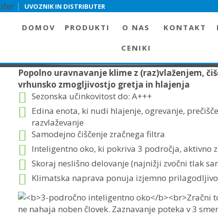
|
UVOZNIK IN DISTRIBUTER
DOMOV
PRODUKTI
O NAS
KONTAKT
IKIN URURU-SARARA
CENIKI
Popolno uravnavanje klime z (raz)vlaženjem, či
vrhunsko zmogljivostjo gretja in hlajenja
Sezonska učinkovitost do: A+++
Edina enota, ki nudi hlajenje, ogrevanje, prečišč
razvlaževanje
Samodejno čiščenje zračnega filtra
Inteligentno oko, ki pokriva 3 področja, aktivno
Skoraj neslišno delovanje (najnižji zvočni tlak 
Klimatska naprava ponuja izjemno prilagodljivo