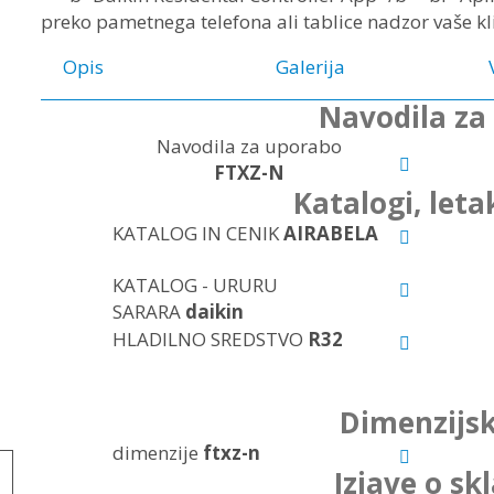
Opis
Galerija
Navodila za
Navodila za uporabo
FTXZ-N
Katalogi, letak
KATALOG IN CENIK
AIRABELA
KATALOG - URURU
SARARA
daikin
HLADILNO SREDSTVO
R32
Dimenzijsk
dimenzije
ftxz-n
Izjave o sk