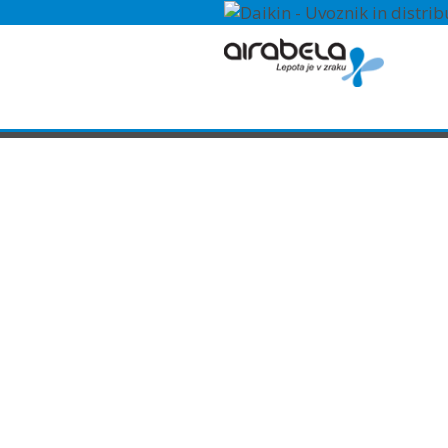
STENSKA ENOTA
KLIMATSKA NAPRAVA DA
FTXZ-N / RXZ-N