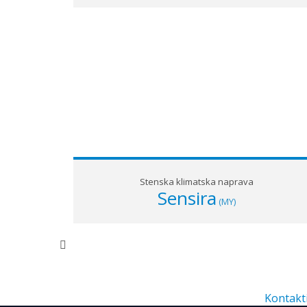
Stenska klimatska naprava
Sensira
(MY)
NE V
Individ
najboljš
Kontakti