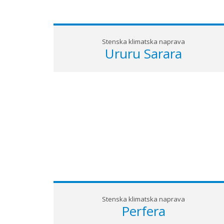
Ste pozabili uporabniško ime?
Ste pozabili geslo?
Ustvari račun
Stenska klimatska naprava
Ururu Sarara
Stenska klimatska naprava
Perfera