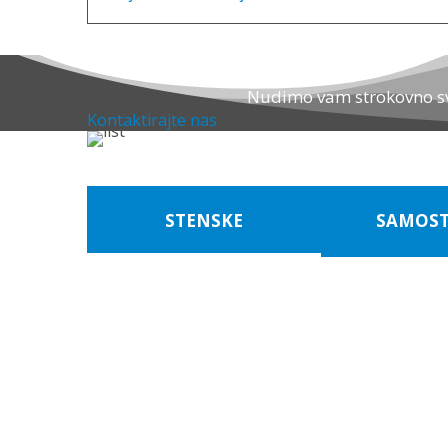
Login Form (monterji) (in-
page)
Nudimo vam strokovno sve
Kontaktirajte nas
STENSKE
SAMOST
Zapomni si me
Prijava