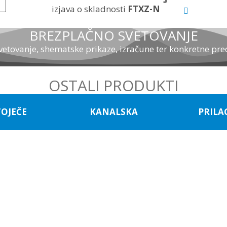
izjava o skladnosti
FTXZ-N
BREZPLAČNO SVETOVANJE
tovanje, shematske prikaze, izračune ter konkretne preds
OSTALI PRODUKTI
OJEČE
KANALSKA
PRILA