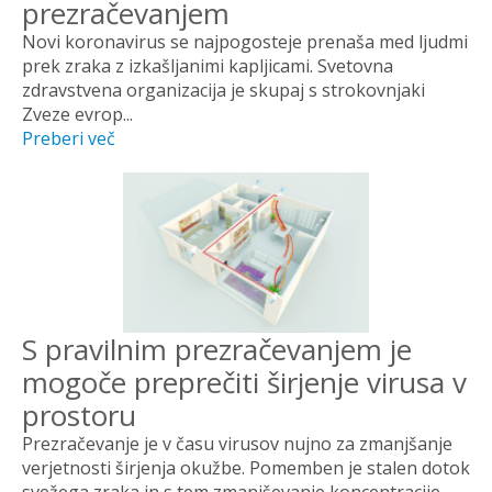
prezračevanjem
Novi koronavirus se najpogosteje prenaša med ljudmi
prek zraka z izkašljanimi kapljicami. Svetovna
zdravstvena organizacija je skupaj s strokovnjaki
Zveze evrop...
Preberi več
S pravilnim prezračevanjem je
mogoče preprečiti širjenje virusa v
prostoru
Prezračevanje je v času virusov nujno za zmanjšanje
verjetnosti širjenja okužbe. Pomemben je stalen dotok
svežega zraka in s tem zmanjševanje koncentracije