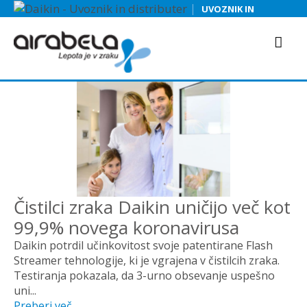
NOVICE
|
UVOZNIK IN
Novice
DISTRIBUTER
Čistilci zraka Daikin uničijo več kot
99,9% novega koronavirusa
Daikin potrdil učinkovitost svoje patentirane Flash
Streamer tehnologije, ki je vgrajena v čistilcih zraka.
Testiranja pokazala, da 3-urno obsevanje uspešno
uni...
Preberi več